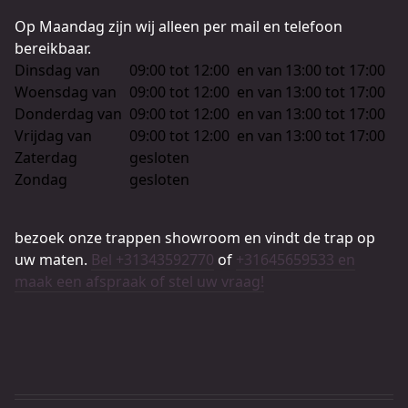
Op Maandag zijn wij alleen per mail en telefoon
bereikbaar.
Dinsdag van
09:00 tot 12:00
en van
13:00 tot 17:00
Woensdag van
09:00 tot 12:00
en van
13:00 tot 17:00
Donderdag van
09:00 tot 12:00
en van
13:00 tot 17:00
Vrijdag van
09:00 tot 12:00
en van
13:00 tot 17:00
Zaterdag
gesloten
Zondag
gesloten
bezoek onze trappen showroom en vindt de trap op
uw maten.
Bel +31343592770
of
+31645659533 en
maak een afspraak of stel uw vraag!