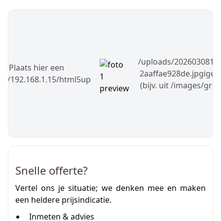
/uploads/2026030818
Plaats hier een
2aaffae928de.jpgigen
p://192.168.1.15/html5up
(bijv. uit /images/gro
Snelle offerte?
Vertel ons je situatie; we denken mee en maken
een heldere prijsindicatie.
Inmeten & advies