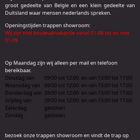
groot gedeelte van Belgie en een klein gedeelte van
Duitsland waar mensen nederlands spreken.
Openingstijden trappen showroom:
Wij zijn met bouwvakvakantie vanaf 01-08 tot en met
01-09
Op Maandag zijn wij alleen per mail en telefoon
bereikbaar.
Dinsdag van
09:00 tot 12:00
en van
13:00 tot 17:00
Woensdag van
09:00 tot 12:00
en van
13:00 tot 17:00
Donderdag van
09:00 tot 12:00
en van
13:00 tot 17:00
Vrijdag van
09:00 tot 12:00
en van
13:00 tot 17:00
Zaterdag
gesloten
Zondag
gesloten
bezoek onze trappen showroom en vindt de trap op