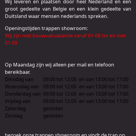
Wij leveren en plaatsen door heel Nederland en een
groot gedeelte van Belgie en een klein gedeelte van
Duitsland waar mensen nederlands spreken.
Openingstijden trappen showroom:
Wij zijn met bouwvakvakantie vanaf 01-08 tot en met
01-09
Op Maandag zijn wij alleen per mail en telefoon
bereikbaar.
Dinsdag van
09:00 tot 12:00
en van
13:00 tot 17:00
Woensdag van
09:00 tot 12:00
en van
13:00 tot 17:00
Donderdag van
09:00 tot 12:00
en van
13:00 tot 17:00
Vrijdag van
09:00 tot 12:00
en van
13:00 tot 17:00
Zaterdag
gesloten
Zondag
gesloten
bezoek onze trappen showroom en vindt de trap op