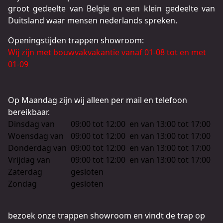
groot gedeelte van Belgie en een klein gedeelte van
Duitsland waar mensen nederlands spreken.
Openingstijden trappen showroom:
Wij zijn met bouwvakvakantie vanaf 01-08 tot en met
01-09
Op Maandag zijn wij alleen per mail en telefoon
bereikbaar.
Dinsdag van
09:00 tot 12:00
en van
13:00 tot 17:00
Woensdag van
09:00 tot 12:00
en van
13:00 tot 17:00
Donderdag van
09:00 tot 12:00
en van
13:00 tot 17:00
Vrijdag van
09:00 tot 12:00
en van
13:00 tot 17:00
Zaterdag
gesloten
Zondag
gesloten
bezoek onze trappen showroom en vindt de trap op