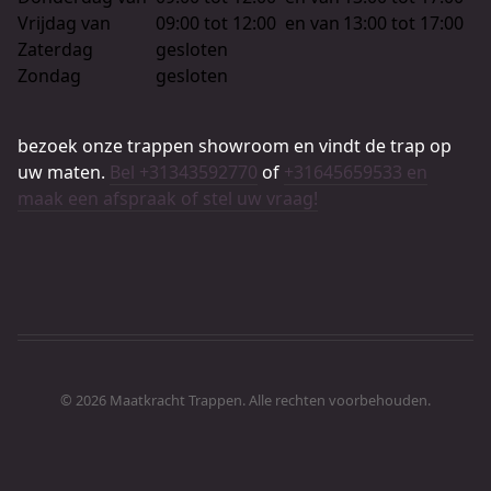
Vrijdag van
09:00 tot 12:00
en van
13:00 tot 17:00
Zaterdag
gesloten
Zondag
gesloten
bezoek onze trappen showroom en vindt de trap op
uw maten.
Bel +31343592770
of
+31645659533 en
maak een afspraak of stel uw vraag!
© 2026 Maatkracht Trappen. Alle rechten voorbehouden.