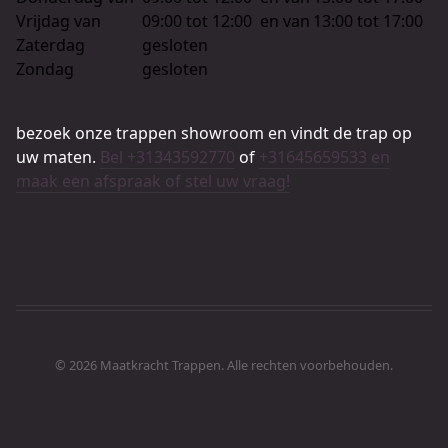
Vrijdag van
09:00 tot 12:00
en van
13:00 tot 17:00
Zaterdag
gesloten
Zondag
gesloten
bezoek onze trappen showroom en vindt de trap op
uw maten.
Bel +31343592770
of
+31645659533 en
maak een afspraak of stel uw vraag!
© 2026 Maatkracht Trappen. Alle rechten voorbehouden.