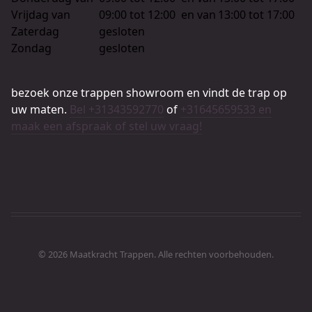
Vrijdag van
09:00 tot 12:00
en van
13:00 tot 17:00
Zaterdag
gesloten
Zondag
gesloten
bezoek onze trappen showroom en vindt de trap op
uw maten.
Bel +31343592770
of
+31645659533 en
maak een afspraak of stel uw vraag!
© 2026 Maatkracht Trappen. Alle rechten voorbehouden.