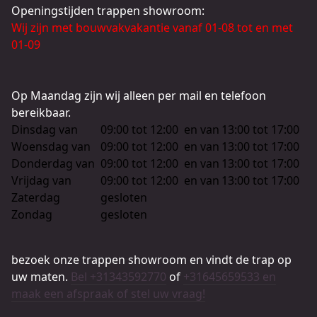
Openingstijden trappen showroom:
Wij zijn met bouwvakvakantie vanaf 01-08 tot en met
01-09
Op Maandag zijn wij alleen per mail en telefoon
bereikbaar.
Dinsdag van
09:00 tot 12:00
en van
13:00 tot 17:00
Woensdag van
09:00 tot 12:00
en van
13:00 tot 17:00
Donderdag van
09:00 tot 12:00
en van
13:00 tot 17:00
Vrijdag van
09:00 tot 12:00
en van
13:00 tot 17:00
Zaterdag
gesloten
Zondag
gesloten
bezoek onze trappen showroom en vindt de trap op
uw maten.
Bel +31343592770
of
+31645659533 en
maak een afspraak of stel uw vraag!