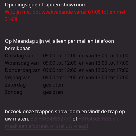
Openingstijden trappen showroom:
Wij zijn met bouwvakvakantie vanaf 01-08 tot en met
31-08
Op Maandag zijn wij alleen per mail en telefoon
bereikbaar.
Dinsdag van
09:00 tot 12:00
en van
13:00 tot 17:00
Woensdag van
09:00 tot 12:00
en van
13:00 tot 17:00
Donderdag van
09:00 tot 12:00
en van
13:00 tot 17:00
Vrijdag van
09:00 tot 12:00
en van
13:00 tot 17:00
Zaterdag
gesloten
Zondag
gesloten
bezoek onze trappen showroom en vindt de trap op
uw maten.
Bel +31343592770
of
+31645659533 en
maak een afspraak of stel uw vraag!