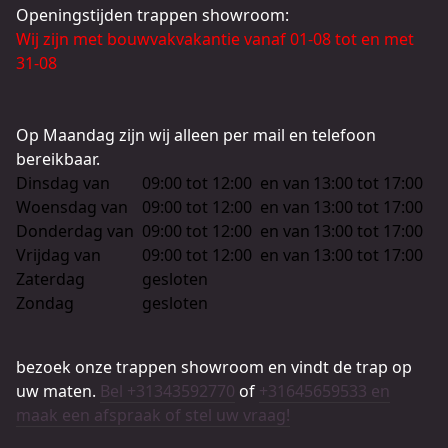
Openingstijden trappen showroom:
Wij zijn met bouwvakvakantie vanaf 01-08 tot en met
31-08
Op Maandag zijn wij alleen per mail en telefoon
bereikbaar.
Dinsdag van
09:00 tot 12:00
en van
13:00 tot 17:00
Woensdag van
09:00 tot 12:00
en van
13:00 tot 17:00
Donderdag van
09:00 tot 12:00
en van
13:00 tot 17:00
Vrijdag van
09:00 tot 12:00
en van
13:00 tot 17:00
Zaterdag
gesloten
Zondag
gesloten
bezoek onze trappen showroom en vindt de trap op
uw maten.
Bel +31343592770
of
+31645659533 en
maak een afspraak of stel uw vraag!