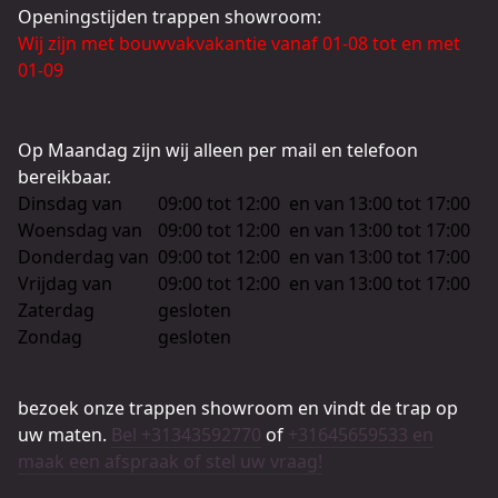
Openingstijden trappen showroom:
Wij zijn met bouwvakvakantie vanaf 01-08 tot en met
01-09
Op Maandag zijn wij alleen per mail en telefoon
bereikbaar.
Dinsdag van
09:00 tot 12:00
en van
13:00 tot 17:00
Woensdag van
09:00 tot 12:00
en van
13:00 tot 17:00
Donderdag van
09:00 tot 12:00
en van
13:00 tot 17:00
Vrijdag van
09:00 tot 12:00
en van
13:00 tot 17:00
Zaterdag
gesloten
Zondag
gesloten
bezoek onze trappen showroom en vindt de trap op
uw maten.
Bel +31343592770
of
+31645659533 en
maak een afspraak of stel uw vraag!