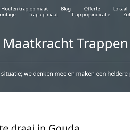
Houten trap op maat
Blog
Offerte
Lokaal
montage
Trap op maat
Trap prijsindicatie
Zo
Maatkracht Trappen
e situatie; we denken mee en maken een heldere pr
te draai in Gouda