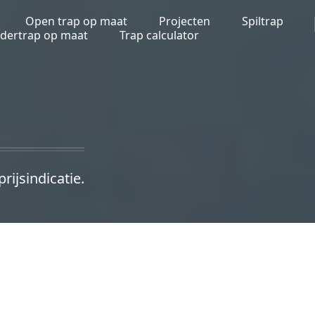
Open trap op maat
Projecten
Spiltrap
ldertrap op maat
Trap calculator
ijsindicatie.