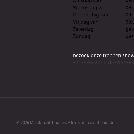
Dinsdag van
09:
Woensdag van
09:
Donderdag van
09:
Vrijdag van
09:
Zaterdag
ges
Zondag
ges
bezoek onze trappen show
+31343592770
of
+3164565
© 2026 Maatkracht Trappen. Alle rechten voorbehouden.