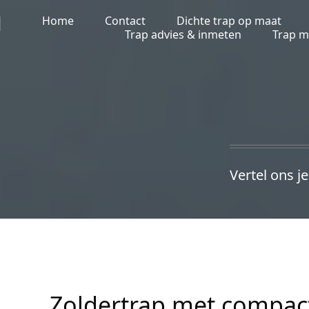
Home
Contact
Dichte trap op maat
Trap advies & inmeten
Trap 
Vertel ons j
Zoldertrap met compac